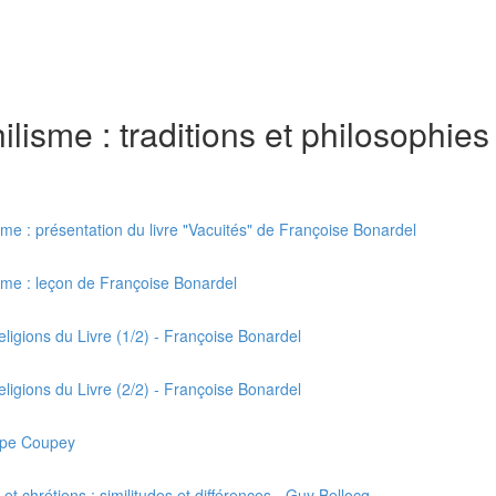
isme : traditions et philosophie
me : présentation du livre "Vacuités" de Françoise Bonardel
sme : leçon de Françoise Bonardel
igions du Livre (1/2) - Françoise Bonardel
igions du Livre (2/2) - Françoise Bonardel
ippe Coupey
t chrétiens : similitudes et différences - Guy Bellocq