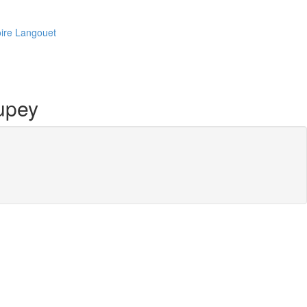
oire Langouet
upey