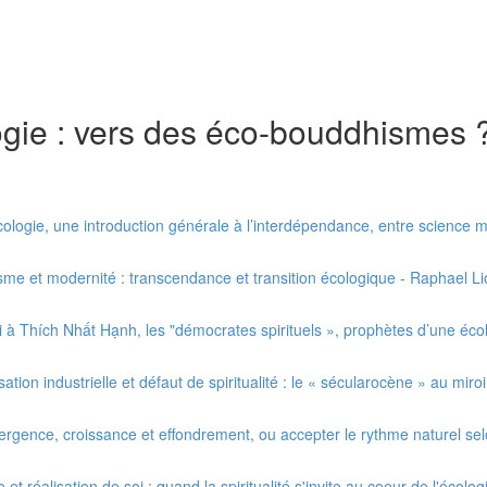
logie : vers des éco-bouddhismes 
ogie, une introduction générale à l’interdépendance, entre science mode
me et modernité : transcendance et transition écologique - Raphael Li
Thích Nhất Hạnh, les "démocrates spirituels », prophètes d’une écologie
sation industrielle et défaut de spiritualité : le « sécularocène » au m
gence, croissance et effondrement, ou accepter le rythme naturel se
 réalisation de soi : quand la spiritualité s'invite au coeur de l'écolog