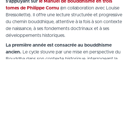
s’appuyant sur
le Manuel de bouddhisme en trois
tomes de Philippe Cornu
(en collaboration avec Louise
Bressollette). Il offre une lecture structurée et progressive
du chemin bouddhique, attentive à la fois à son contexte
de naissance, à ses fondements doctrinaux et à ses
développements historiques.
La première année est consacrée au bouddhisme
ancien.
Le cycle s’ouvre par une mise en perspective du
Bouddha dans son contexte historique, interrogeant la
nature même du bouddhisme : religion, philosophie ou
voie spirituelle. Il se poursuit par une analyse des bases
fondamentales de l’enseignement, entre mythes et
histoire : les Quatre Vérités des Nobles, l’Octuple Sentier,
les trois entraînements, les quatre sceaux, la
coproduction conditionnelle et la loi du karma.
Les séances suivantes abordent l’apparition des
premières écoles, les conciles anciens et les premières
divisions doctrinales, avant d’examiner les distinctions