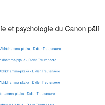
ie et psychologie du Canon pāli
l’Abhidhamma-piṭaka - Didier Treutenaere
bhidhamma-piṭaka - Didier Treutenaere
’Abhidhamma-piṭaka - Didier Treutenaere
’Abhidhamma-piṭaka - Didier Treutenaere
bhidhamma-piṭaka - Didier Treutenaere
bhidhamma-piṭaka - Didier Treutenaere